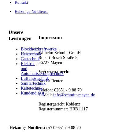
Kontakt
Heizungs-Notdienst
Unsere
Impressum
Leistungen
Blockheizkraftwerke
Wilhelm Schmitt GmbH
Heiztechnik
Robert Bosch Straße 5
Gastechnik
56727 Mayen
Elektro-
und
Vertreten durch:
Automatisierungstechnik
Lüftungstechnik
Sascha Reuter
Sanitärtechnik
Kältetechnik
Telefon: 02651 / 9 88 70
Kundendienst
E-Mail:
info@schmitt-mayen.de
Registergericht Koblenz
Registernummer: HRB11117
Heizungs-Notdienst:
✆ 02651 / 9 88 70