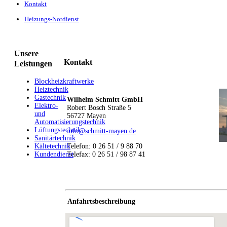
Kontakt
Heizungs-Notdienst
Unsere
Kontakt
Leistungen
Blockheizkraftwerke
Heiztechnik
Gastechnik
W
ilhelm Schmitt GmbH
Elektro-
Robert Bosch Straße 5
und
56727 Mayen
Automatisierungstechnik
Lüftungstechnik
info@schmitt-mayen.de
Sanitärtechnik
Kältetechnik
Telefon: 0 26 51 / 9 88 70
Kundendienst
Telefax: 0 26 51 / 98 87 41
Anfahrtsbeschreibung